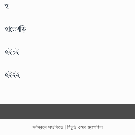
হ
হাতেখড়ি
হইচই
হইহই
সর্বস্বত্ব সংরক্ষিতে
|
খিচুড়ি ওয়েব ম্যাগাজিন