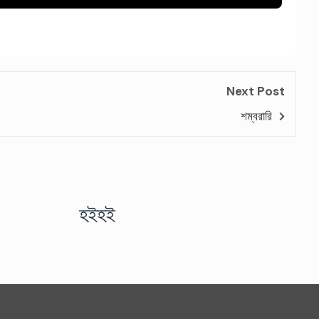
Next Post
শম্বরারি
হইহই