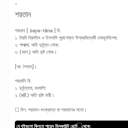
শ
শয়তান
শয়তান [ śaẏa-tāna ] বি.
১. ইহুদি খ্রিস্টান ও ইসলামি পুরাণোক্ত ঈশ্বরবিদ্বেষী দেবদূতবিশেষ;
২. পাপাত্মা, অতি দুর্বৃত্ত লোক;
৩. (আল.) অতি দুষ্ট লোক।
[আ. শৈতান্]।
শয়তানি বি.
১. দুর্বৃত্ততা, বদমাশি;
২. (স্ত্রী.) অতি দুষ্টা নারী।
☐ বিণ. শয়তান-সংক্রান্ত বা শয়তানের মতো।
যে বইগুলো কিনতে পারেন ডিস্কাউন্ট রেটে
থেকে: