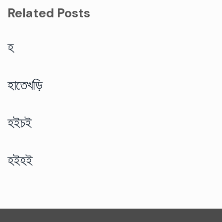
Related Posts
হ
হাতেখড়ি
হইচই
হইহই