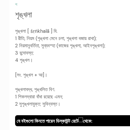
শ
শৃঙ্খলা
শৃঙ্খলা [ śṛṅkhalā ] বি.
1 রীতি, নিয়ম (শৃঙ্খলা মেনে চলা, শৃঙ্খলা বজায় রাখা);
2 নিয়মানুবর্তিতা, সুব্যবস্হা (কাজের শৃঙ্খলা, আইনশৃঙ্খলা);
3 বন্দোবস্ত;
4 শৃঙ্খল।
[সং. শৃঙ্খল + আ]।
শৃঙ্খলাবদ্ধ, শৃঙ্খলিত বিণ.
1 শিকলদ্বারা বাঁধা রয়েছে এমন;
2 সুশৃঙ্খলাযুক্ত; সুবিন্যস্ত।
যে বইগুলো কিনতে পারেন ডিস্কাউন্ট রেটে
থেকে: