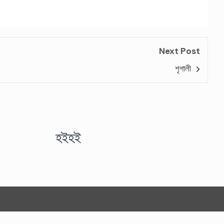
Next Post
শৃগালী
হইহই