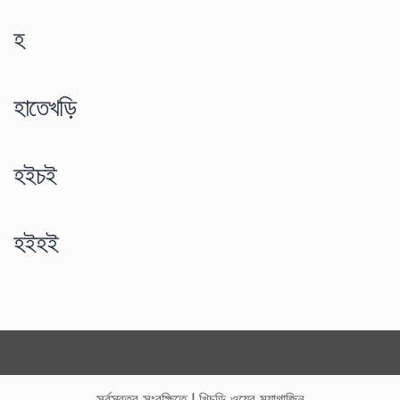
হ
হাতেখড়ি
হইচই
হইহই
সর্বস্বত্ব সংরক্ষিতে
|
খিচুড়ি ওয়েব ম্যাগাজিন