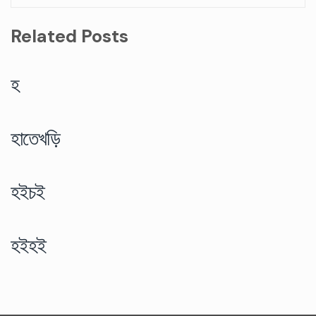
Related Posts
হ
হাতেখড়ি
হইচই
হইহই