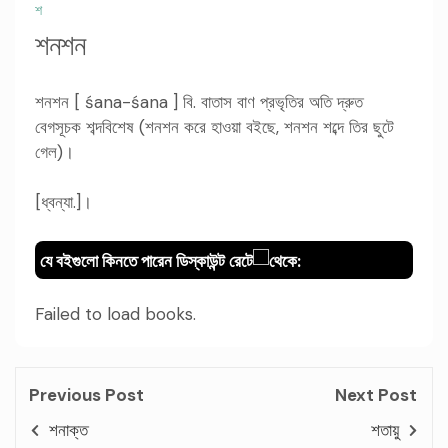
শ
শনশন
শনশন [ śana-śana ] বি. বাতাস বাণ প্রভৃতির অতি দ্রুত
বেগসূচক শব্দবিশেষ (শনশন করে হাওয়া বইছে, শনশন শব্দে তির ছুটে
গেল)।
[ধ্বন্যা.]।
যে বইগুলো কিনতে পারেন ডিস্কাউন্ট রেটে
থেকে:
Failed to load books.
Previous Post
Next Post
শনাক্ত
শতায়ু