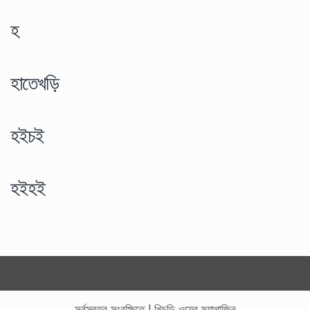
হ
হাতেখড়ি
হইচই
হইহই
সর্বস্বত্ব সংরক্ষিতে
|
খিচুড়ি ওয়েব ম্যাগাজিন