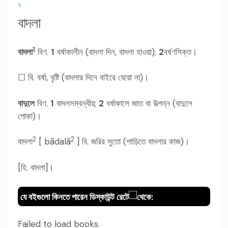
ব
বাদলা
1
বাদলা
বিণ.
1
বর্ষাকালীন (বাদলা দিন, বাদলা হাওয়া);
2
বর্ষণসিক্ত।
☐ বি. বর্ষা, বৃষ্টি (বাদলার দিনে বাইরে যেয়ো না)।
বাদুলে
বিণ.
1
বাদলসম্বন্ধীয়;
2
বর্ষাকালে জাত বা উত্পন্ন (বাদুলে
পোকা)।
2
2
বাদলা
[ bādalā
] বি. জরির সুতো (শাড়িতে বাদলার কাজ)।
[হি. বাদলা]।
যে বইগুলো কিনতে পারেন ডিস্কাউন্ট রেটে
থেকে:
Failed to load books.