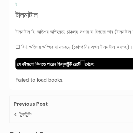
ট
টালমাটাল
টালমাটাল বি. অতিশয় অস্হিরতা, চাঞ্চল্য, সংশয় বা বিপদের ভাব (টালমাটা
☐ বিণ. অতিশয় অস্হির বা নড়বড়ে (কোম্পানির এখন টালমাটাল অবস্হা)।
যে বইগুলো কিনতে পারেন ডিস্কাউন্ট রেটে
থেকে:
Failed to load books.
Previous Post
টুকাটুকি