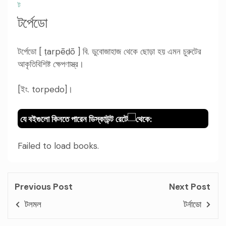
ট
টর্পেডো
টর্পেডো [ ṭarpēḍō ] বি. ডুবোজাহাজ থেকে ছোড়া হয় এমন চুরুটের
আকৃতিবিশিষ্ট ক্ষেপণাস্ত্র।
[ইং. torpedo]।
যে বইগুলো কিনতে পারেন ডিস্কাউন্ট রেটে
থেকে:
Failed to load books.
Previous Post
Next Post
টলমল
টর্নাডো