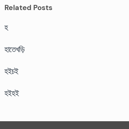
Related Posts
হ
হাতেখড়ি
হইচই
হইহই