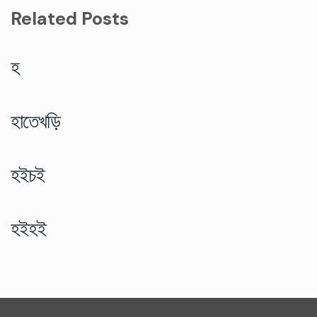
Related Posts
হ
হাতেখড়ি
হইচই
হইহই