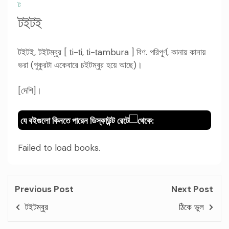
ট
টইটই
টইটই, টইটম্বুর [ ṭi-ṭi, ṭi-ṭambura ] বিণ. পরিপূর্ণ, কানায় কানায়
ভরা (পুকুরটা একেবারে চইটম্বুর হয়ে আছে)।
[দেশি]।
যে বইগুলো কিনতে পারেন ডিস্কাউন্ট রেটে
থেকে:
Failed to load books.
Previous Post
Next Post
টইটম্বুর
ঠিকে ভুল