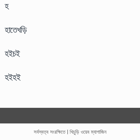
হ
হাতেখড়ি
হইচই
হইহই
সর্বস্বত্ব সংরক্ষিতে
|
খিচুড়ি ওয়েব ম্যাগাজিন