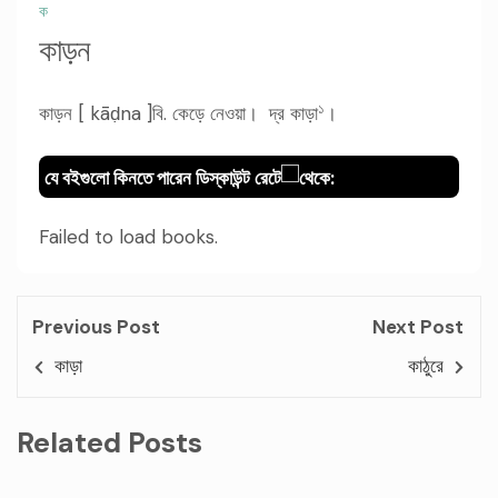
ক
কাড়ন
১
কাড়ন [ kāḍna ]বি. কেড়ে নেওয়া। দ্র কাড়া
।
যে বইগুলো কিনতে পারেন ডিস্কাউন্ট রেটে
থেকে:
Failed to load books.
Previous Post
Next Post
কাড়া
কাঠুরে
Related Posts