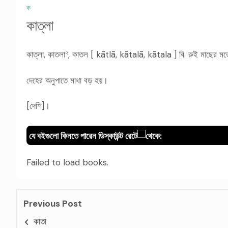
ক
কাত্লা
২
কাত্লা, কাতলা
, কাতল [ kātlā, kātalā, kātala ] বি. রুই মাছের মতো
দেহের অনুপাতে মাথা বড় হয়।
[দেশি]।
যে বইগুলো কিনতে পারেন ডিস্কাউন্ট রেটে
থেকে:
Failed to load books.
Previous Post
কাতা