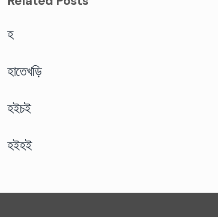
Related Posts
হ
হাতেখড়ি
হইচই
হইহই