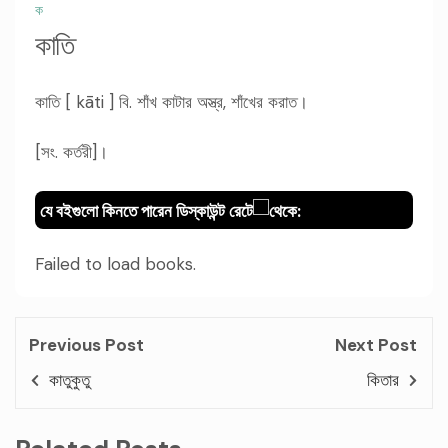
ক
কাতি
কাতি [ kāti ] বি. শাঁখ কাটার অস্ত্র, শাঁখের করাত।
[সং. কর্তরী]।
যে বইগুলো কিনতে পারেন ডিস্কাউন্ট রেটে
থেকে:
Failed to load books.
Previous Post
Next Post
কাতুকুতু
কিতার