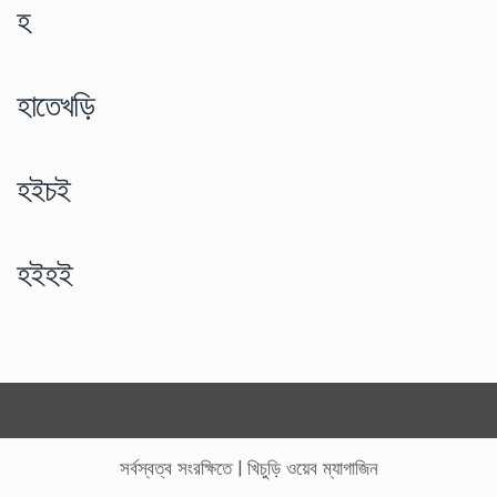
হ
হাতেখড়ি
হইচই
হইহই
সর্বস্বত্ব সংরক্ষিতে
|
খিচুড়ি ওয়েব ম্যাগাজিন