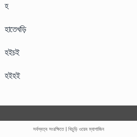
হ
হাতেখড়ি
হইচই
হইহই
সর্বস্বত্ব সংরক্ষিতে
|
খিচুড়ি ওয়েব ম্যাগাজিন