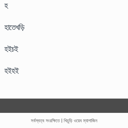
হ
হাতেখড়ি
হইচই
হইহই
সর্বস্বত্ব সংরক্ষিতে
|
খিচুড়ি ওয়েব ম্যাগাজিন