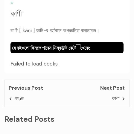
ক
কাণী
কাণী [ kāṇī ] কানি-র বর্তমানে অপ্রচলিত বানানভেদ।
যে বইগুলো কিনতে পারেন ডিস্কাউন্ট রেটে
থেকে:
Failed to load books.
Previous Post
Next Post
কাণ্ড
কাণা
Related Posts