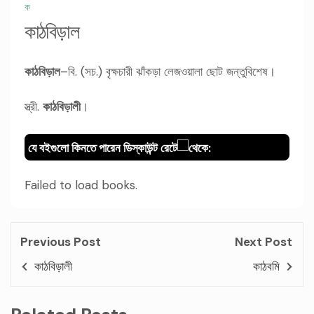
ক
কাঠবিড়াল
কাঠবিড়াল
–বি. (সচ.) বৃক্ষচারী ঝাঁকড়া লেজওয়ালা ছোট জন্তুবিশেষ।
স্ত্রী.
কাঠবিড়ালী
।
যে বইগুলো কিনতে পারেন ডিস্কাউন্ট রেটে
থেকে:
Failed to load books.
Previous Post
Next Post
কাঠবিড়ালী
কাঠবমি