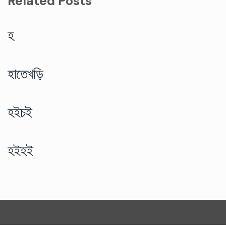
Related Posts
হ
হাতেখড়ি
হইচই
হইহই