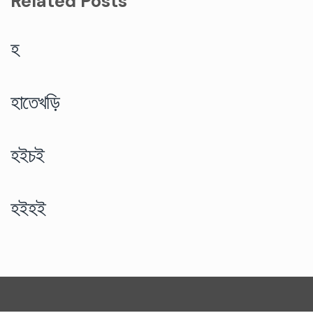
Related Posts
হ
হাতেখড়ি
হইচই
হইহই