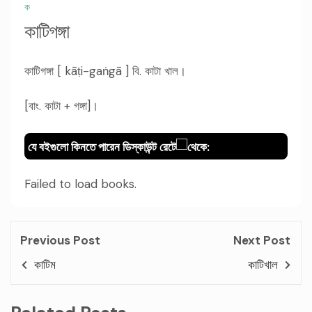
ক
কাটিগঙ্গা
কাটিগঙ্গা [ kāṭi-gaṅgā ] বি. কাটা খাল।
[বাং. কাটা + গঙ্গা]।
যে বইগুলো কিনতে পারেন ডিস্কাউন্ট রেটে
থেকে:
Failed to load books.
Previous Post
Next Post
কাটিম
কাটিখাল