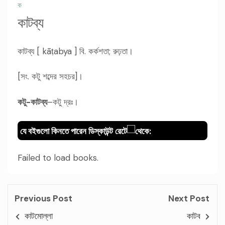
ক
কাটব্য
কাটব্য [ kāṭabya ] বি. কর্কশতা; রুঢ়তা।
[সং. কটু শব্দের সহচর]।
কটু-কাটব্য
–কটু দ্রঃ।
যে বইগুলো কিনতে পারেন ডিস্কাউন্ট রেটে
থেকে:
Failed to load books.
Previous Post
Next Post
কাটমোল্লা
কাটব