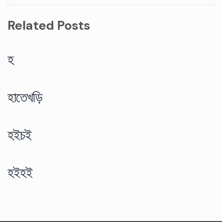
Related Posts
হ
হাতেখড়ি
হইচই
হইহই