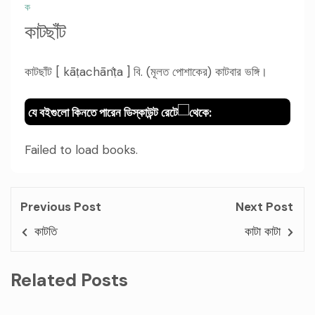
ক
কাটছাঁট
কাটছাঁট [ kāṭachān
ṭa ] বি. (মূলত পোশাকের) কাটবার ভঙ্গি।
যে বইগুলো কিনতে পারেন ডিস্কাউন্ট রেটে
থেকে:
Failed to load books.
Previous Post
Next Post
কাটতি
কাটা কাটা
Related Posts