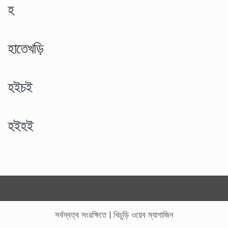
হ
হাতেখড়ি
হইচই
হইহই
সর্বস্বত্ব সংরক্ষিতে
|
খিচুড়ি ওয়েব ম্যাগাজিন