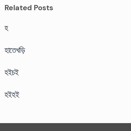
Related Posts
হ
হাতেখড়ি
হইচই
হইহই