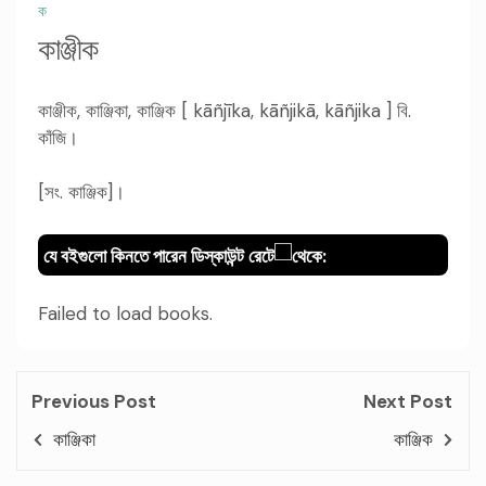
ক
কাঞ্জীক
কাঞ্জীক, কাঞ্জিকা, কাঞ্জিক [ kāñjīka, kāñjikā, kāñjika ] বি.
কাঁজি।
[সং. কাঞ্জিক]।
যে বইগুলো কিনতে পারেন ডিস্কাউন্ট রেটে
থেকে:
Failed to load books.
Previous Post
Next Post
কাঞ্জিকা
কাঞ্জিক