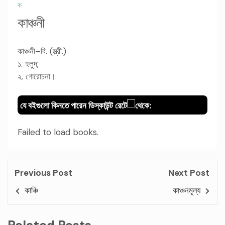
ক
কাঞ্চনী
কাঞ্চনী–বি. (স্ত্রী.)
১. হলুদ;
২. গোরোচনা।
যে বইগুলো কিনতে পারেন ডিস্কাউন্ট রেটে
থেকে:
Failed to load books.
Previous Post
Next Post
কাঞ্চি
কাঞ্চনমূল্য