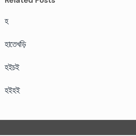
Related Posts
হ
হাতেখড়ি
হইচই
হইহই