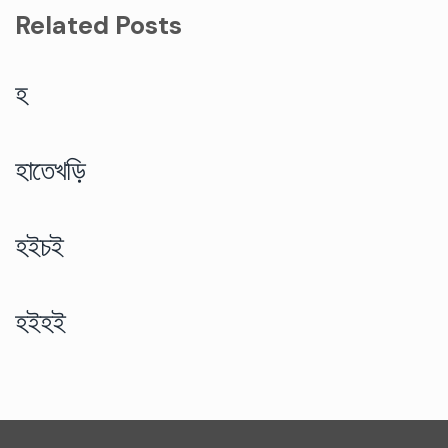
Related Posts
হ
হাতেখড়ি
হইচই
হইহই