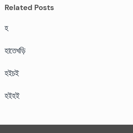
Related Posts
হ
হাতেখড়ি
হইচই
হইহই