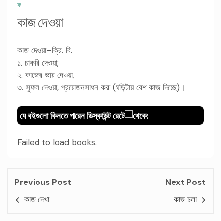
ক
কাজ দেওয়া
কাজ দেওয়া–ক্রি. বি.
১. চাকরি দেওয়া;
২. কাজের ভার দেওয়া;
৩. সুফল দেওয়া, প্রয়োজনসাধন করা (ঘড়িটায় বেশ কাজ দিচ্ছে)।
যে বইগুলো কিনতে পারেন ডিস্কাউন্ট রেটে
থেকে:
Failed to load books.
Previous Post
Next Post
কাজ দেখা
কাজ চলা