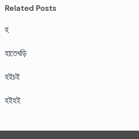
Related Posts
হ
হাতেখড়ি
হইচই
হইহই