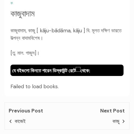
ক
কাজুবাদাম
কাজুবাদাম, কাজু [ kāju-bādāma, kāju ] বি. মূলত দক্ষিণ ভারতে
উত্পন্ন বাদামবিশেষ।
[তু. মাল. গাজুস]।
যে বইগুলো কিনতে পারেন ডিস্কাউন্ট রেটে
থেকে:
Failed to load books.
Previous Post
Next Post
কাজেই
কাজু