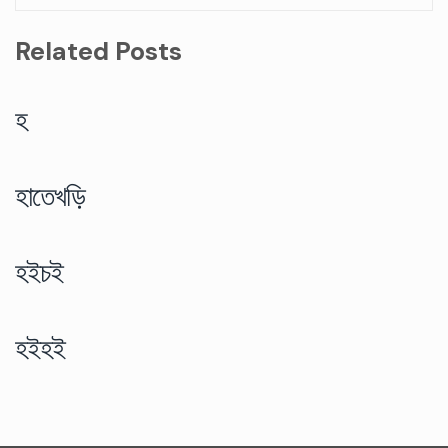
Related Posts
হ
হাতেখড়ি
হইচই
হইহই