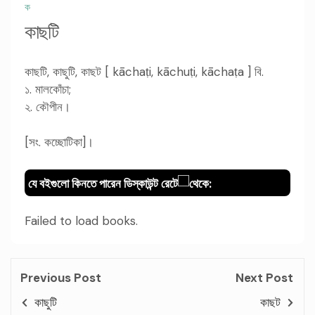
ক
কাছটি
কাছটি, কাছুটি, কাছট [ kāchaṭi, kāchuṭi, kāchaṭa ] বি.
১. মালকোঁচা;
২. কৌপীন।
[সং. কচ্ছোটিকা]।
যে বইগুলো কিনতে পারেন ডিস্কাউন্ট রেটে
থেকে:
Failed to load books.
Previous Post
Next Post
কাছুটি
কাছট