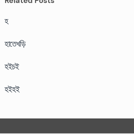
Related Posts
হ
হাতেখড়ি
হইচই
হইহই