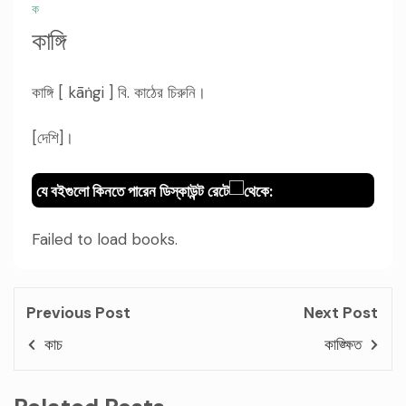
ক
কাঙ্গি
কাঙ্গি [ kāṅgi ] বি. কাঠের চিরুনি।
[দেশি]।
যে বইগুলো কিনতে পারেন ডিস্কাউন্ট রেটে
থেকে:
Failed to load books.
Previous Post
Next Post
কাচ
কাঙ্ক্ষিত