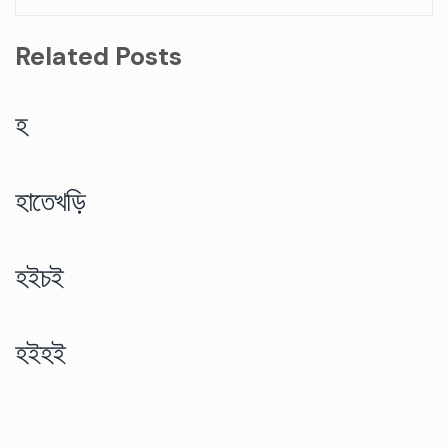
Related Posts
হ
হাতেখড়ি
হইচই
হইহই