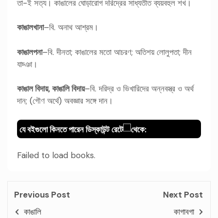
তা-ই সত্য। কাঙালের ঘোড়ারোগ দরিদ্রের সাধ্যতীত ব্যয়বহুল শখ।
কাঙালখানা
–বি. অনাথ আশ্রম।
কাঙালপনা
–বি. দীনতা; কাঙালের মতো আচরণ; অতিশয় লোলুপতা; দীন
যাচ্ঞা।
কাঙাল বিদায়, কাঙালি বিদায়
–বি. দরিদ্র ও ভিখারিদের অন্নবস্ত্র ও অর্থ
দান; (গৌণ অর্থে) অবজ্ঞার সঙ্গে দান।
যে বইগুলো কিনতে পারেন ডিস্কাউন্ট রেটে
থেকে:
Failed to load books.
Previous Post
Next Post
কাঙালি
কাগাবগা