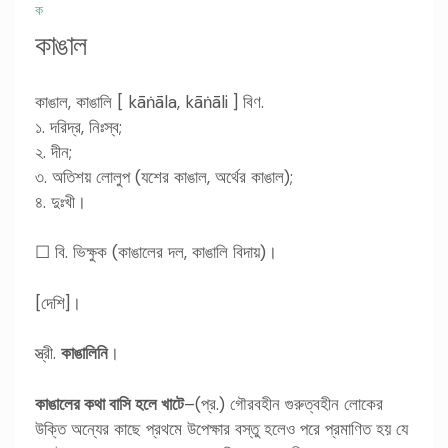
ক
কাঙাল
কাঙাল, কাঙালি [ kāṅāla, kāṅāli ] বিণ.
১. দরিদ্র, নিঃস্ব;
২. দীন;
৩. অতিশয় লোলুপ (যশের কাঙাল, অর্থের কাঙাল);
৪. দুঃখী।
☐ বি. ভিক্ষুক (কাঙালের দল, কাঙালি বিদায়)।
[দেশি]।
স্ত্রী.
কাঙালিনি
।
কাঙালের কথা বাসি হলে খাটে
–(প্র.) গৌরবহীন গুরুত্বহীন লোকের
উক্তি অন্যের কাছে প্রথমে উপেক্ষার বস্তু হলেও পরে প্রমাণিত হয় যে