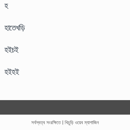
হ
হাতেখড়ি
হইচই
হইহই
সর্বস্বত্ব সংরক্ষিতে
|
খিচুড়ি ওয়েব ম্যাগাজিন