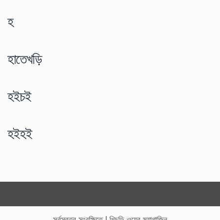
হ
হাতেখড়ি
হইচই
হইহই
সর্বস্বত্ব সংরক্ষিতে
|
খিচুড়ি ওয়েব ম্যাগাজিন