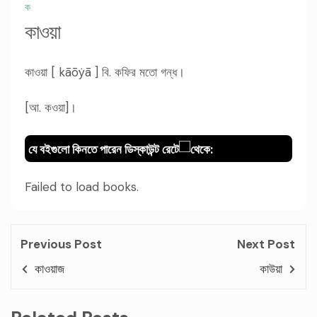
ক
কাওয়া
কাওয়া [ kāōẏā ] বি. কফির মতো গন্ধ।
[আ. কওয়া]।
যে বইগুলো কিনতে পারেন ডিস্কাউন্ট রেটে
থেকে:
Failed to load books.
Previous Post
Next Post
কাওয়াজ
কাউয়া