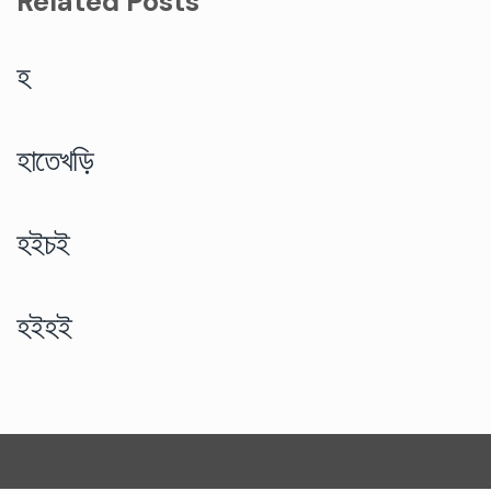
Related Posts
হ
হাতেখড়ি
হইচই
হইহই