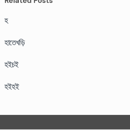
Related Posts
হ
হাতেখড়ি
হইচই
হইহই