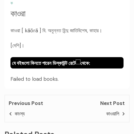
ক
কাওরা
কাওরা [ kāōrā ] বি. অনুন্নত হিন্দু জাতিবিশেষ, কাহার।
[দেশি]।
যে বইগুলো কিনতে পারেন ডিস্কাউন্ট রেটে
থেকে:
Failed to load books.
Previous Post
Next Post
কাংস্য
কাওয়ালি