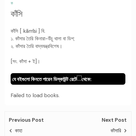
ক
কাঁসি
কাঁসি [ kām
si ] বি.
১. কাঁসার তৈরি কিনারা-উঁচু থালা বা ডিশ;
২. কাঁসার তৈরি বাদ্যযন্ত্রবিশেষ।
[সং. কাঁসা + ই]।
যে বইগুলো কিনতে পারেন ডিস্কাউন্ট রেটে
থেকে:
Failed to load books.
Previous Post
Next Post
কাহা
কাঁসারি