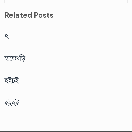
Related Posts
হ
হাতেখড়ি
হইচই
হইহই