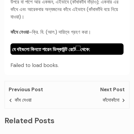
উপরে বা পাশে আর একজন, এইভাবে (কাঁধাকাঁধি দাঁড়াও); একবার এর
কাঁধে এবং আরেকবার অন্যজনের কাঁধে এইভাবে (কাঁধাকাঁধি বয়ে নিয়ে
যাওয়া)।
কাঁধে নেওয়া
–ক্রি. বি. (আল.) দায়িত্ব গ্রহণ করা।
যে বইগুলো কিনতে পারেন ডিস্কাউন্ট রেটে
থেকে:
Failed to load books.
Previous Post
Next Post
কাঁধ দেওয়া
কাঁদোকাঁদো
Related Posts