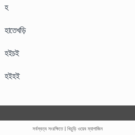
হ
হাতেখড়ি
হইচই
হইহই
সর্বস্বত্ব সংরক্ষিতে
|
খিচুড়ি ওয়েব ম্যাগাজিন