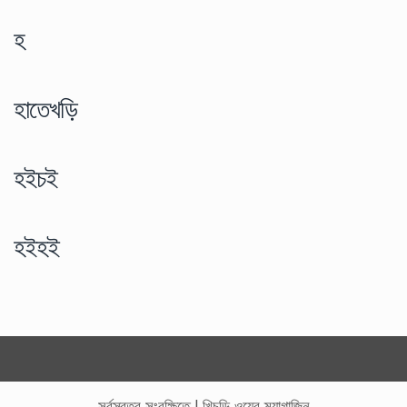
হ
হাতেখড়ি
হইচই
হইহই
সর্বস্বত্ব সংরক্ষিতে
|
খিচুড়ি ওয়েব ম্যাগাজিন