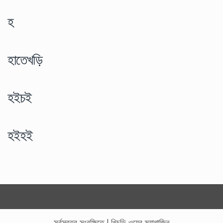
হ
হাতেখড়ি
হইচই
হইহই
সর্বস্বত্ব সংরক্ষিতে
|
খিচুড়ি ওয়েব ম্যাগাজিন