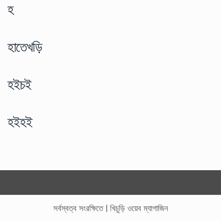
হ
হাতেখড়ি
হইচই
হইহই
সর্বস্বত্ব সংরক্ষিতে
|
খিচুড়ি ওয়েব ম্যাগাজিন