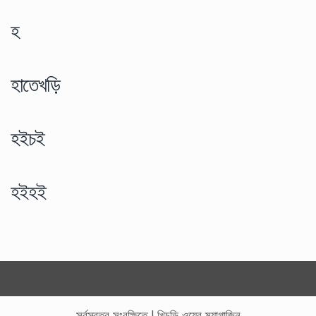
হ
হাতেখড়ি
হইচই
হইহই
সর্বস্বত্ব সংরক্ষিতে
|
খিচুড়ি ওয়েব ম্যাগাজিন