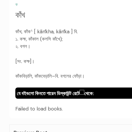
ক
কাঁখ
২
কাঁখ, কাঁক
[ kān
kha, kān
ka ] বি.
১. কক্ষ, কাঁকাল (কলসি কাঁখে);
২. বগল।
[সং. কক্ষ]।
কাঁকবিড়ালি, কাঁকবেড়ালি–বি. বগলের ফোঁড়া।
যে বইগুলো কিনতে পারেন ডিস্কাউন্ট রেটে
থেকে:
Failed to load books.