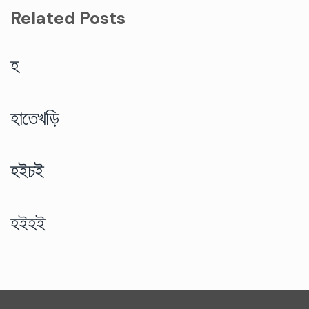
Related Posts
হ
হাতেখড়ি
হইচই
হইহই