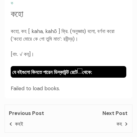
ক
কহো
কহো, কহ [ kaha, kahō ] ক্রি. (অনুজ্ঞায়) বলো, বর্ণনা করো
(‘কহো মোরে কে গো তুমি মাত’: রবীন্দ্র)।
[বাং. √ কহ্]।
যে বইগুলো কিনতে পারেন ডিস্কাউন্ট রেটে
থেকে:
Failed to load books.
Previous Post
Next Post
কহই
কহ