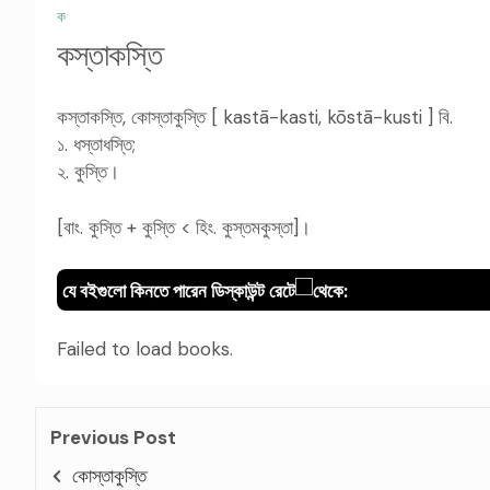
ক
কস্তাকস্তি
কস্তাকস্তি, কোস্তাকুস্তি [ kastā-kasti, kōstā-kusti ] বি.
১. ধস্তাধস্তি;
২. কুস্তি।
[বাং. কুস্তি + কুস্তি < হিং. কুস্তমকুস্তা]।
যে বইগুলো কিনতে পারেন ডিস্কাউন্ট রেটে
থেকে:
Failed to load books.
Previous Post
কোস্তাকুস্তি