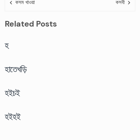
কসম খাওয়া
কসবী
Related Posts
হ
হাতেখড়ি
হইচই
হইহই