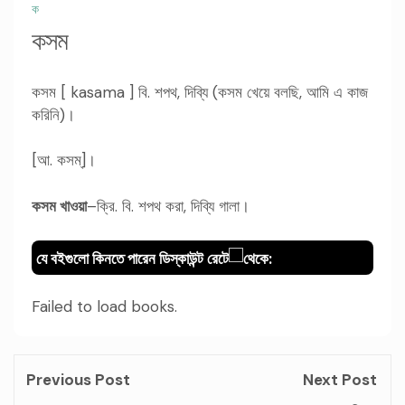
ক
কসম
কসম [ kasama ] বি. শপথ, দিব্যি (কসম খেয়ে বলছি, আমি এ কাজ
করিনি)।
[আ. কসম্]।
কসম খাওয়া
–ক্রি. বি. শপথ করা, দিব্যি গালা।
যে বইগুলো কিনতে পারেন ডিস্কাউন্ট রেটে
থেকে:
Failed to load books.
Previous Post
Next Post