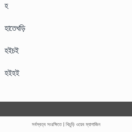
হ
হাতেখড়ি
হইচই
হইহই
সর্বস্বত্ব সংরক্ষিতে
|
খিচুড়ি ওয়েব ম্যাগাজিন