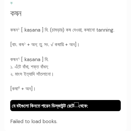
ক
কষন
১
কষন
[ kaṣana ] বি. (চামড়ায়) কষ দেওয়া, কষানো tanning.
১
[বাং. কষ
+ অন; তু. সং. √ কষায়ি + অন]।
২
কষন
[ kaṣana ] বি.
১. এঁটে বাঁধা, শক্ত বাঁধন;
২. মাংস ইত্যাদি সাঁতলানো।
৪
[কষা
+ অন]।
যে বইগুলো কিনতে পারেন ডিস্কাউন্ট রেটে
থেকে:
Failed to load books.