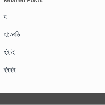
Related Posts
হ
হাতেখড়ি
হইচই
হইহই