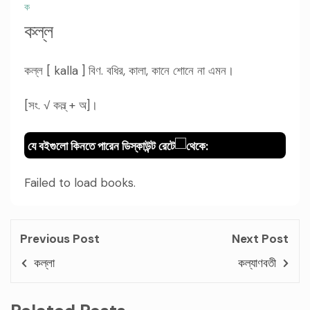
ক
কল্ল
কল্ল [ kalla ] বিণ. বধির, কালা, কানে শোনে না এমন।
[সং. √ কল্ল্ + অ]।
যে বইগুলো কিনতে পারেন ডিস্কাউন্ট রেটে
থেকে:
Failed to load books.
Previous Post
Next Post
কল্লা
কল্যাণবতী