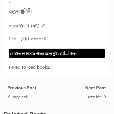
ক
কল্লোলিনী
কল্লোলিনী–বি. (স্ত্রী.) নদী।
☐ বিণ. (স্ত্রী.) কল্লোলময়ী।
যে বইগুলো কিনতে পারেন ডিস্কাউন্ট রেটে
থেকে:
Failed to load books.
Previous Post
Next Post
কল্লোলময়ী
কল্লোলিত