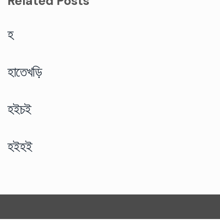
Related Posts
হ
হাতেখড়ি
হইচই
হইহই