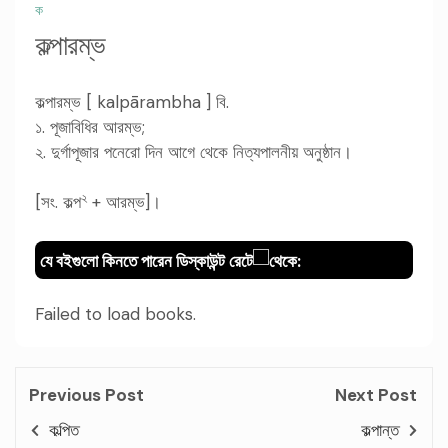
ক
কল্পারম্ভ
কল্পারম্ভ [ kalpārambha ] বি.
১. পূজাবিধির আরম্ভ;
২. দুর্গাপূজার পনেরো দিন আগে থেকে নিত্যপালনীয় অনুষ্ঠান।
২
[সং. কল্প
+ আরম্ভ]।
যে বইগুলো কিনতে পারেন ডিস্কাউন্ট রেটে
থেকে:
Failed to load books.
Previous Post
Next Post
কল্পিত
কল্পান্ত