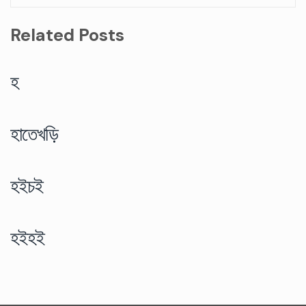
Related Posts
হ
হাতেখড়ি
হইচই
হইহই