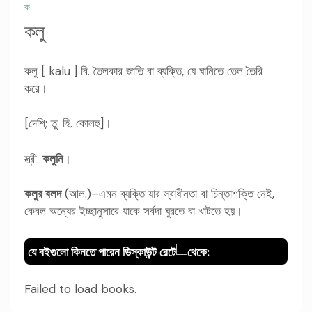
ক
কলু
কলু [ kalu ] বি. তৈলকার জাতি বা ব্যক্তি, যে ঘানিতে তেল তৈরি
করে।
[দেশি; তু. হি. কোলহু]।
স্ত্রী.
কলুনি
।
কলুর বলদ
(আল.)–এমন ব্যক্তি যার স্বাধীনতা বা চিন্তাশক্তি নেই,
কেবল অন্যের ইচ্ছানুসারে যাকে সর্বদা ঘুরতে বা খাটতে হয়।
যে বইগুলো কিনতে পারেন ডিস্কাউন্ট রেটে
থেকে:
Failed to load books.