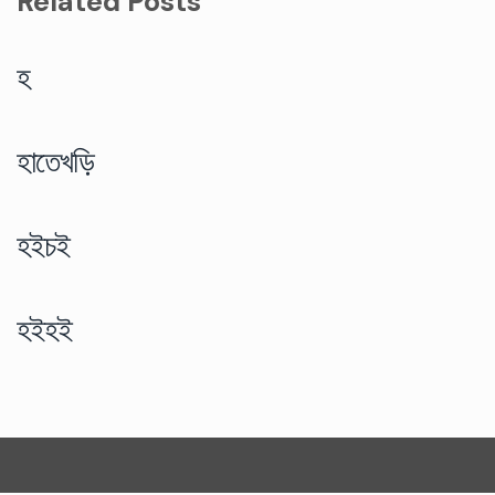
Related Posts
হ
হাতেখড়ি
হইচই
হইহই