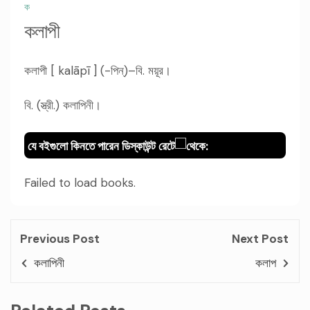
ক
কলাপী
কলাপী [ kalāpī ] (-পিন্)–বি. ময়ূর।
বি. (স্ত্রী.) কলাপিনী।
যে বইগুলো কিনতে পারেন ডিস্কাউন্ট রেটে
থেকে:
Failed to load books.
Previous Post
Next Post
কলাপিনী
কলাপ